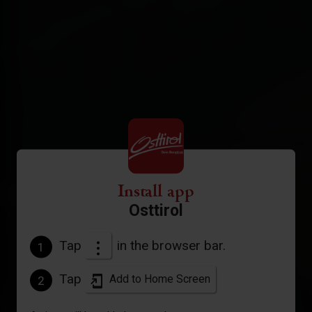
Install app
Osttirol
Tap
in the browser bar.
1
Tap
Add to Home Screen
2