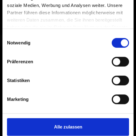
soziale Medien, Werbung und Analysen weiter. Unsere
Partner führen diese Informationen möglicherweise mit
↑
weiteren Daten zusammen, die Sie ihnen bereitgestellt
1
2
3
4
5
haben oder die sie im Rahmen Ihrer Nutzung der Dienste
Spring
1
2
3
4
5
gesammelt haben.
Einwilligungsauswahl
Summer
Notwendig
1
2
3
4
5
Autumn
1
2
3
4
5
Präferenzen
Winter
↓
Statistiken
Marketing
Alle zulassen