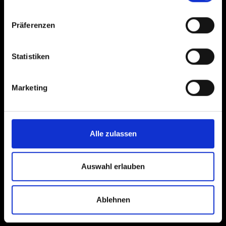
Radfahren in Osttirol
Herbst
1
2
3
4
5
Präferenzen
Winter
↓
Statistiken
Marketing
Alle zulassen
Auswahl erlauben
Ablehnen