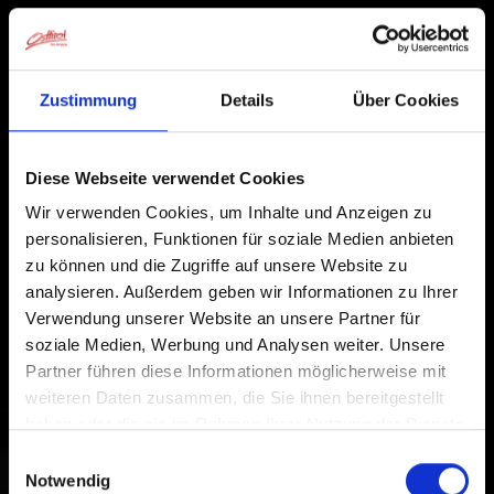
Zustimmung
Details
Über Cookies
Diese Webseite verwendet Cookies
Wir verwenden Cookies, um Inhalte und Anzeigen zu
personalisieren, Funktionen für soziale Medien anbieten
zu können und die Zugriffe auf unsere Website zu
analysieren. Außerdem geben wir Informationen zu Ihrer
Verwendung unserer Website an unsere Partner für
soziale Medien, Werbung und Analysen weiter. Unsere
Partner führen diese Informationen möglicherweise mit
↑
weiteren Daten zusammen, die Sie ihnen bereitgestellt
1
2
3
4
5
haben oder die sie im Rahmen Ihrer Nutzung der Dienste
Frühling
1
2
3
4
5
gesammelt haben.
Einwilligungsauswahl
Sommer
Notwendig
1
2
3
4
5