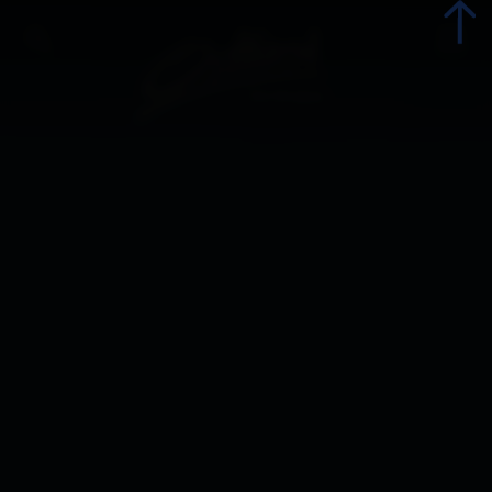
zurück
Urlaub jetzt buchen
Unterkünfte
Angebote
Betriebsangebote
Urlaubsspezialisten