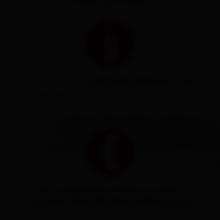
kein Anstehen
... dass es bei uns
an den
Liften gibt?
...dass Jugendliche bis 18 Jahre in unseren
den Kindertarif
Skigebieten
bezahlen?