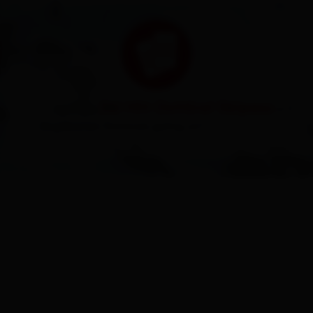
Ski Hit Osttirol Skipass
... dass der
in 5
Skigebieten Osttirols gültig ist?