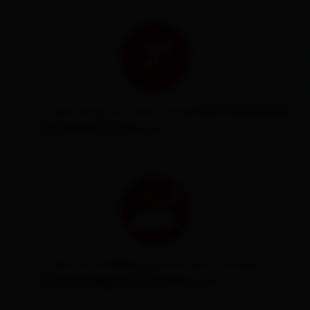
viel Freiraum
...dass du bei uns noch richtig
auf der Piste
hast?
… dass es im Defereggental noch richtigen
Champagne Powder
gibt?