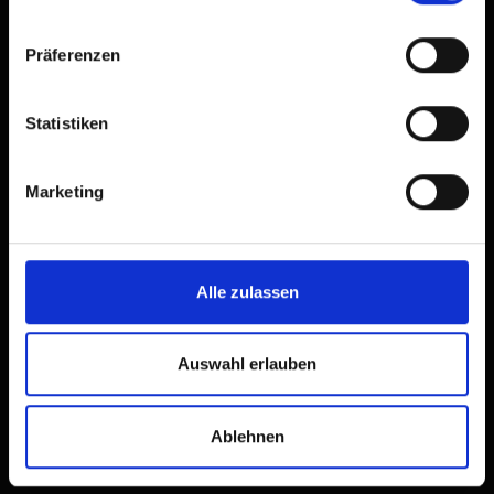
Präferenzen
Statistiken
Marketing
Alle zulassen
Kartitsch
Urlaubsort in einem der
Auswahl erlauben
schönsten Hochtäler der
Alpen
Ablehnen