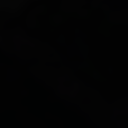
St. Veit i. D.
Strassen
Thurn
Tristach
Untertilliach
Virgen
Alles zu Alle Orte