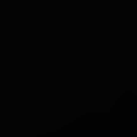
Lienz
Matrei i.O.
Nikolsdorf
Nußdorf-Debant
Oberlienz
Obertilliach
Prägraten a.G.
Schlaiten
Sillian
St. Jakob i.D.
St. Johann im Walde