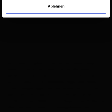
Ablehnen
Der Urlaub ist gebucht und die Vorfreude steigt?
Genau so soll es sein! Damit du die Wartezeit auf
deinen Sommerurlaub in Osttirol sinnvoll nutzen
kannst, haben wir dir
nützliche Tipps und Tricks
zusammengetragen. Von hilfreichen Service-Links
über praktische Tipps bis hin zu Wissenswertem rund
um Aktivitäten, Mobilität und Region, hier findest du
alles, was den Urlaub noch
und
entspannter