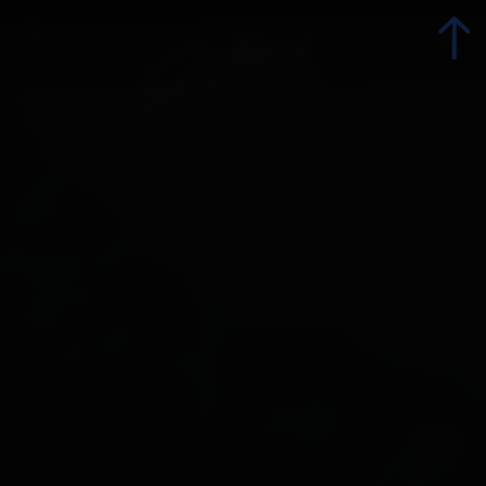
zurück
Familienwanderungen
Radurlaub
Skiurlaub
Ausflugsziele
Ferienprogramm