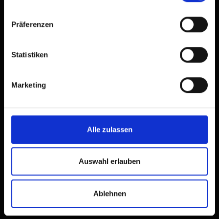
Präferenzen
Statistiken
Marketing
Alle zulassen
Wandern mit Kindern in
Osttirol
Auswahl erlauben
Ablehnen