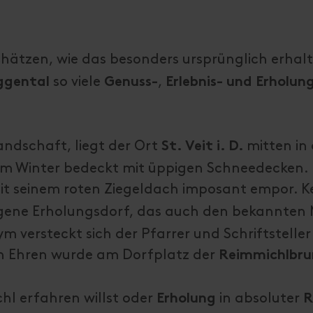
schätzen, wie das besonders ursprünglich erha
so viele
,
ggental
Genuss-
Erlebnis- und Erholun
andschaft, liegt der Ort
mitten in
St. Veit i. D.
im Winter bedeckt mit üppigen Schneedecken. 
t seinem roten Ziegeldach imposant empor. Ke
gene Erholungsdorf, das auch den bekannten
versteckt sich der Pfarrer und Schriftsteller 
en Ehren wurde am Dorfplatz der
Reimmichlbru
hl erfahren willst oder
in absoluter
Erholung
R