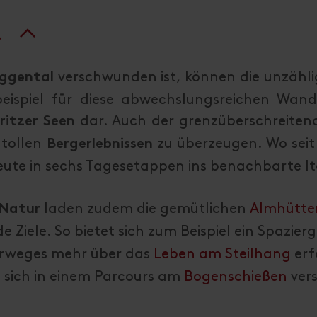
.
verschwunden ist, können die unzähl
eggental
ispiel für diese abwechslungsreichen Wande
dar. Auch der grenzüberschreite
ritzer Seen
 tollen
zu überzeugen. Wo sei
Bergerlebnissen
ute in sechs Tagesetappen ins benachbarte I
laden zudem die gemütlichen
Almhütte
 Natur
de Ziele. So bietet sich zum Beispiel ein Spazi
hrweges mehr über das
Leben am Steilhang
erf
 sich in einem Parcours am
Bogenschießen
vers