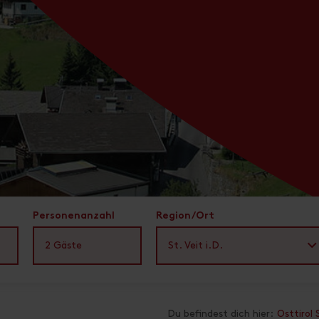
Personenanzahl
Region/Ort
2
Gäste
St. Veit i.D.
Du befindest dich hier:
Osttirol 