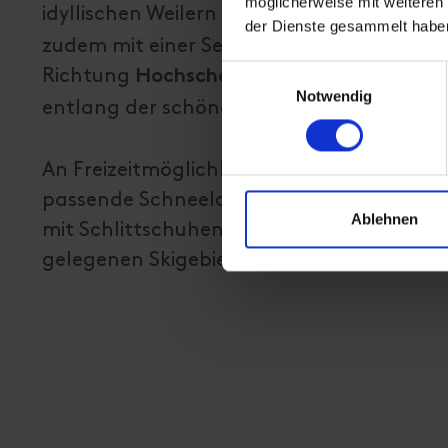
möglicherweise mit weiteren
idyllischen Weilern inmitten unberührter 
der Dienste gesammelt habe
zudem mit einer Seilbahn erreicht werden
Einwilligungsauswahl
Richtung
, dem die Schoberg
Hochschober
Notwendig
entlang der schönen
an.
Iselufer
An Freizeitmöglichkeiten mangelt es in St.
passende Schneelage, so steht im idyllisc
Ablehnen
mit Schlittschuhen einige Runden gedreht 
gelegenen Skigebiete, wie dem
Großglockn