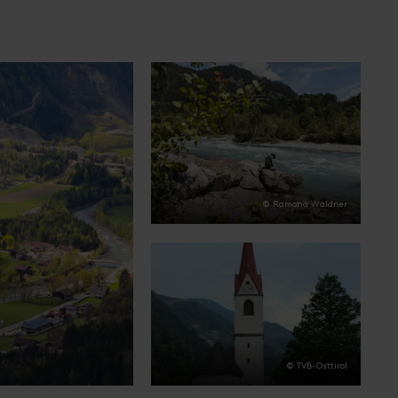
© Ramona Waldner
© TVB-Osttirol