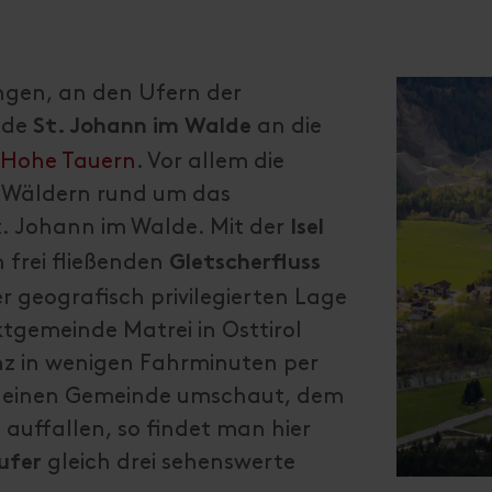
ngen, an den Ufern der
nde
an die
St. Johann im Walde
 Hohe Tauern
. Vor allem die
n Wäldern rund um das
t. Johann im Walde. Mit der
Isel
 frei fließenden
Gletscherfluss
 geografisch privilegierten Lage
tgemeinde Matrei in Osttirol
enz in wenigen Fahrminuten per
r kleinen Gemeinde umschaut, dem
uffallen, so findet man hier
gleich drei sehenswerte
äufer