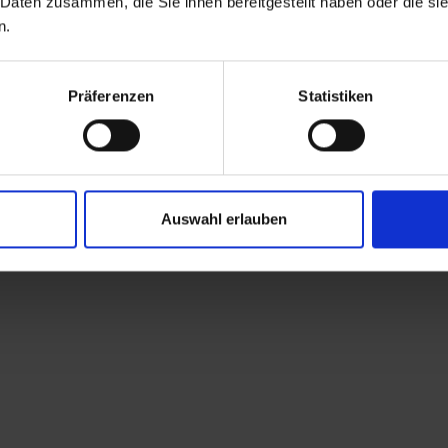
 Daten zusammen, die Sie ihnen bereitgestellt haben oder die s
Natur ebenfalls wasserreiche Erholungsgebiete
n.
. Wer über die nötige Ausdauer verfügt, kann 
ruppe ihren Namen verdankt, aufbrechen. Für 
Präferenzen
Statistiken
 Johann im Walde auch im Winter nicht. Zeigt s
hen Dorf eine Langlaufloipe bereit und vor de
Auswahl erlauben
werden. Skifans gelangen mit den gratis Skibus
er Resort Kals/Matrei
oder die
Lienzer Skigebi