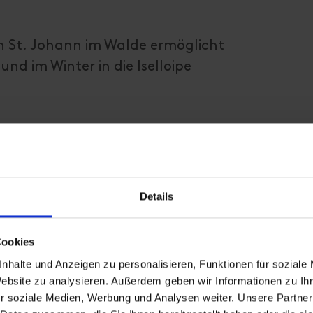
n St. Johann im Walde ermöglicht
und im Winter in die Iselloipe
Details
durchflossen wird, macht man sich hier stets
l
Cookies
reißenden Fluten des Gletscherflusses Richtun
nhalte und Anzeigen zu personalisieren, Funktionen für soziale
garantiert Erholung pur und wer lieber etwas 
r
Website zu analysieren. Außerdem geben wir Informationen zu I
r soziale Medien, Werbung und Analysen weiter. Unsere Partner
bach und Oblaß bestens beraten. An besagten