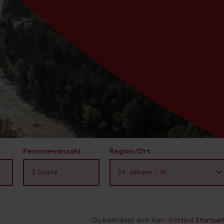
Personenanzahl
Region/Ort
2
Gäste
St. Johann i. W.
Du befindest dich hier:
Osttirol Startsei