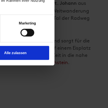
ie im Rahmen Ihrer Nutzung
.
kann von
aus
Oberleibnig
St. Johann
von Oberleibnig zu einer Weitwanderung
Radfans bietet sich im Tal der Radweg
Marketing
ich Frau Holle gnädig und sorgt für die
m Vereinshaus können auf einem Eisplatz
Alle zulassen
sen binnen kürzester Zeit in die nahe
ete Zettersfeld und Hochstein
.