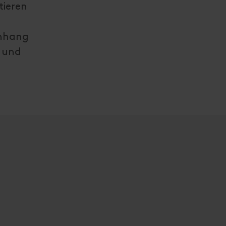
tieren
enhang
t und