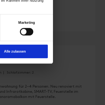
ie im Rahmen Ihrer Nutzung
Marketing
Alle zulassen
e Verpflegung
n | Schlafzimmer: 2
enwohnung für 2–4 Personen. Neu renoviert mit
d Infrarotkabine, SMART-TV, Feuerstelle im
noramabalkon mit Feuerstelle.