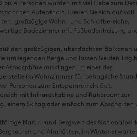
2 bis 4 Personen wurden mit viel Liebe zum Deta
tspannten Aufenthalt. Freuen Sie sich auf voll
ten, großzügige Wohn- und Schlafbereiche,
hwertige Badezimmer mit Fußbodenheizung un
auf den großzügigen, überdachten Balkonen 
die umliegenden Berge und lassen Sie den Tag b
er Atmosphäre ausklingen. In einer der
euerstelle im Wohnzimmer für behagliche Stun
zwei Personen zum Entspannen einlädt.
sbereich mit Infrarotkabine und Ruheraum zur
g, einem Skitag oder einfach zum Abschalten
vielfältige Natur- und Bergwelt des Nationalpa
ergtouren und Almhütten, im Winter erwarten