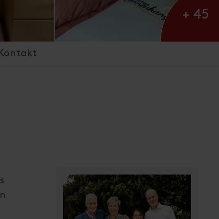
+ 45
Kontakt
s
in