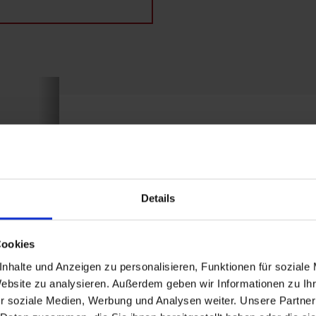
Appartement Zunig ohne Ve
Zimmergröße: 55 m² | Belegung: 1 - 4 Persone
Details
55 m² große, hochwertig eingerichtete Feri
moderner Wohnküche, großem Schlafzimmer,
Cookies
großzügiger, glasüberdachter Terrasse mit
nhalte und Anzeigen zu personalisieren, Funktionen für soziale
Website zu analysieren. Außerdem geben wir Informationen zu I
r soziale Medien, Werbung und Analysen weiter. Unsere Partner
Ausstattung