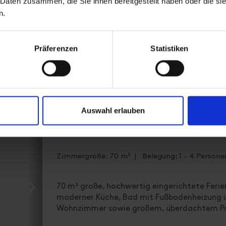
 Daten zusammen, die Sie ihnen bereitgestellt haben oder die s
Verfügbarkeitskalender
n.
Stornobedingungen
Präferenzen
Statistiken
Auswahl erlauben
Appartement Dolomiten ohn
Zimmergröße: 70 m² | Belegung: 1 - 4 Persone
70 m² große, hochwertig eingerichtete Feri
moderner Küche, Bad mit Fußbodenheizung un
Wohnzimmer sowie großem, überdachtem Pa