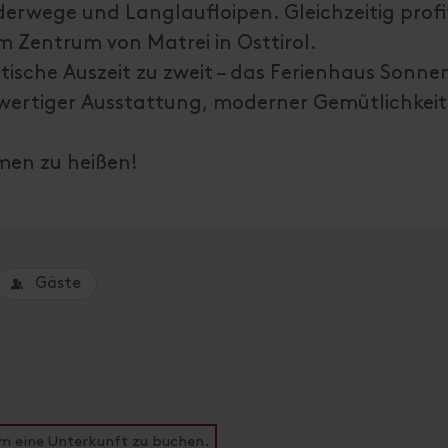
erwege und Langlaufloipen. Gleichzeitig profi
m Zentrum von Matrei in Osttirol.
tische Auszeit zu zweit – das Ferienhaus Sonn
hwertiger Ausstattung, moderner Gemütlichkei
mmen zu heißen!
Gäste
um eine Unterkunft zu buchen.