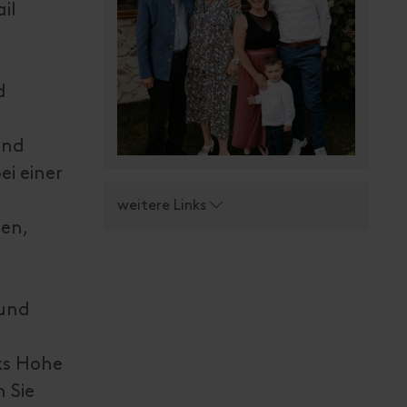
il
d
und
ei einer
weitere Links
den,
 und
rks Hohe
 Sie