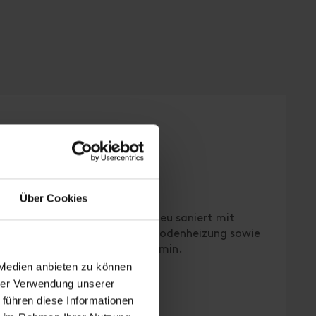
rpflegung
n | Schlafzimmer: 1
Über Cookies
enwohnung für 2–4 Personen. Neu saniert mit
 barrierefreiem Bad mit Fußbodenheizung sowie
 Panoramablick und offenem Kamin.
 Medien anbieten zu können
hrer Verwendung unserer
 führen diese Informationen