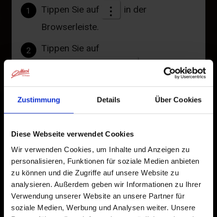
Tippen Sie auf
in der
1
Browserleiste.
Tippen Sie auf
2
Zum Home-Bildschirm
Ein Symbol wird zu Ihrem Startbildschirm hinzugefügt,
damit Sie schnell auf diese Website zugreifen können.
Zustimmung
Details
Über Cookies
Bereits zum Home-Bildschirm hinzugefügt
Diese Webseite verwendet Cookies
Wir verwenden Cookies, um Inhalte und Anzeigen zu
personalisieren, Funktionen für soziale Medien anbieten
zu können und die Zugriffe auf unsere Website zu
analysieren. Außerdem geben wir Informationen zu Ihrer
Verwendung unserer Website an unsere Partner für
soziale Medien, Werbung und Analysen weiter. Unsere