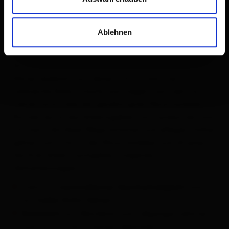
Ablehnen
Ein Großteil Osttirols ist von Forstgebieten und
Almen bedeckt, auf denen sich im Sommer
zahlreiche Kühe, Schafe und Ziegen tummeln. So
führen auch viele der genehmigten Mountainbike-
Routen durch das Arbeitsgebiet von Landwirten und
Förstern, die diese Wege erhalten und pflegen. Daher
gelten zum Schutz der Mountainbiker und all jener,
die ihrer Arbeit nachgehen, folgende
Verhaltensregeln:
Stets mit
und
kontrollierter Geschwindigkeit
auf
halbe Sicht fahren
auf Wanderer und Fußgänger nehmen
Rücksicht
und nur im Schritttempo überholen