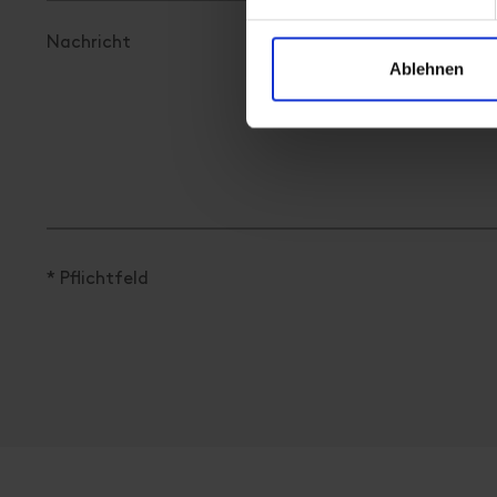
Ablehnen
Ausstattung
🜉
🐈
🏝
WiFi
PKW-Parkplatz
Nichtrauch