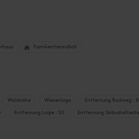
Ferienwohnung 1 - Daniela
Zimmergröße: 110 m² | Belegung: 2 - 7 Person
Appartement (ca. 110 m²) für 3-7 Pers., 1 Dre
ausgestattete, große Küche, Wohnzimmer mi
S); BIO-Eier und BIO-Milch
Ausstattung
Verfügbarkeitskalender