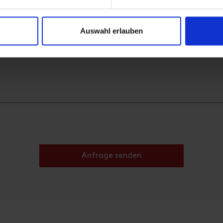
Ausstattung
Verfügbarkeitskalender
Auswahl erlauben
Stornobedingungen
🍺
erhaus
Familienfreundlich