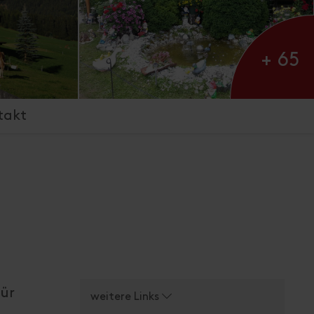
+ 65
takt
für
weitere Links