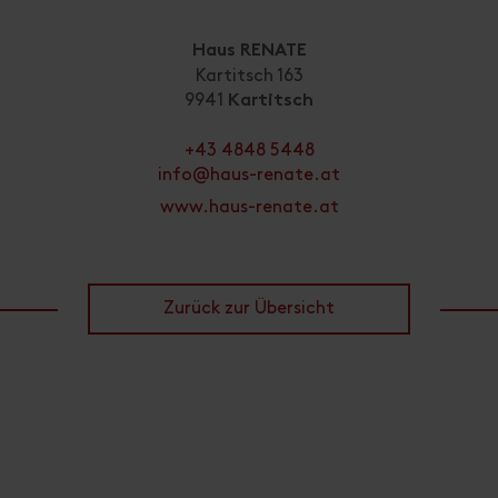
Waldnähe
Wiesenlage
Entfernung Radweg : 
0
Entfernung Loipe : 50
Entfernung Skibushaltestel
Abreise*