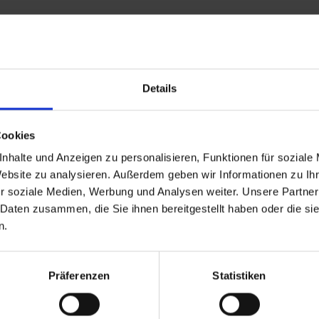
Stornobedingungen
Details
Cookies
Ferienwohnung 2 - Melanie
nhalte und Anzeigen zu personalisieren, Funktionen für soziale
Website zu analysieren. Außerdem geben wir Informationen zu I
Zimmergröße: 35 m² | Belegung: 1 - 3 Persone
r soziale Medien, Werbung und Analysen weiter. Unsere Partner
 Daten zusammen, die Sie ihnen bereitgestellt haben oder die s
n.
Kleines, feines Appartement (ca. 35 m²) für 1
Wohn-Schlafzimmer mit Doppelbett und Cou
Essbereich und Südbalkon; auf Wunsch Frisc
Präferenzen
Statistiken
Bauernhof!!