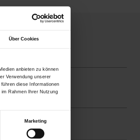
Über Cookies
 Medien anbieten zu können
hrer Verwendung unserer
n | Schlafzimmer: 1
 führen diese Informationen
ie im Rahmen Ihrer Nutzung
 bis 3 Personen.
chliege, Dusche/WC NEU, Kochnische mit
hmilch- und Brötchendienst möglich; BIO-
Marketing