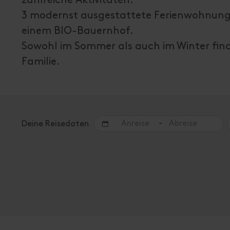
3 modernst ausgestattete Ferienwohnungen
einem BIO-Bauernhof.
Sowohl im Sommer als auch im Winter find
Familie.
-
Deine Reisedaten
Angebote für deinen Urlaub
Zimmer / Ferienwohnungen
Bitte wähle im Suchfeld oben einen Zeitraum aus, 
Es folgt eine Auflistung aller verfügbaren Einheiten.