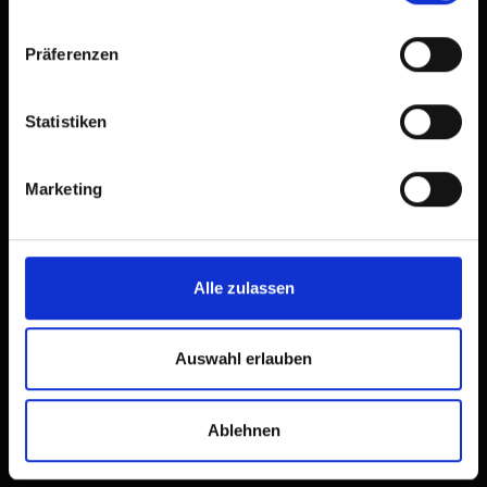
Präferenzen
Statistiken
Marketing
Alle zulassen
Wandern im Goldried
Die Berge und du
Auswahl erlauben
Ablehnen