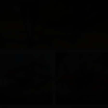
In sonnige Höhen
Hütten im
gondeln
Goldried