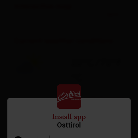
Interactive map
open
Current weather conditions
22°C/72°F
°C
to the forecast
Install app
Osttirol