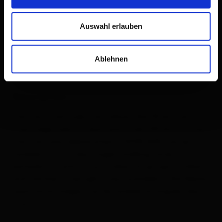
Auswahl erlauben
Ablehnen
Description
The Carnic altitude trail follows the 110 km Carnic
main ridge, west to east and covers 155 km in total.
The trail (also abbreviated to KHW 403) can be
tackled in 6 to 9 day stages (walking times of
between 3.5 and 9 hours), ideal for groups of hikers
and families. Overnight stays available in the Alpine
association lodges.Can be tackled as singular day
tours.