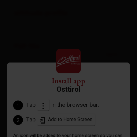
altitude profile
Pdf file
open
Gpx file
download
Install app
Osttirol
Interactive map
open
Tap
in the browser bar.
1
Tap
Add to Home Screen
2
Current weather conditions
An icon will be added to your home screen so you can