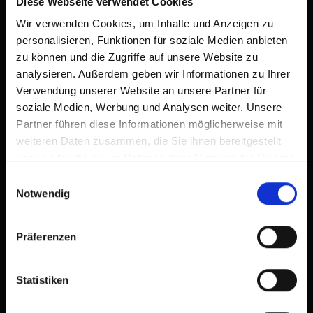
Diese Webseite verwendet Cookies
Wir verwenden Cookies, um Inhalte und Anzeigen zu
personalisieren, Funktionen für soziale Medien anbieten
zu können und die Zugriffe auf unsere Website zu
analysieren. Außerdem geben wir Informationen zu Ihrer
Verwendung unserer Website an unsere Partner für
soziale Medien, Werbung und Analysen weiter. Unsere
Partner führen diese Informationen möglicherweise mit
weiteren Daten zusammen, die Sie ihnen bereitgestellt
haben oder die sie im Rahmen Ihrer Nutzung der Dienste
gesammelt haben.
Einwilligungsauswahl
Notwendig
Präferenzen
Statistiken