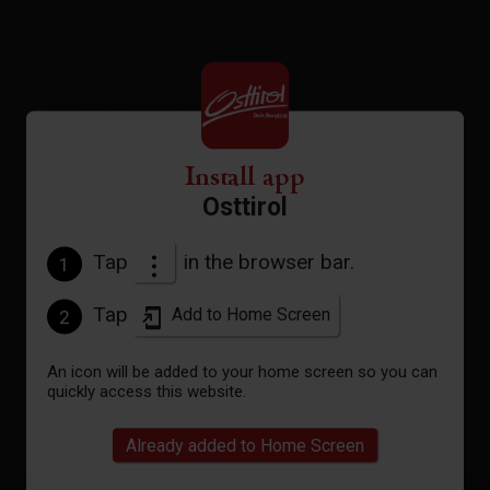
Gpx file
download
Interactive map
open
Install app
Osttirol
Current weather conditions
Tap
in the browser bar.
1
23°C/73°F
Tap
Add to Home Screen
2
°C
An icon will be added to your home screen so you can
quickly access this website.
to the forecast
Already added to Home Screen