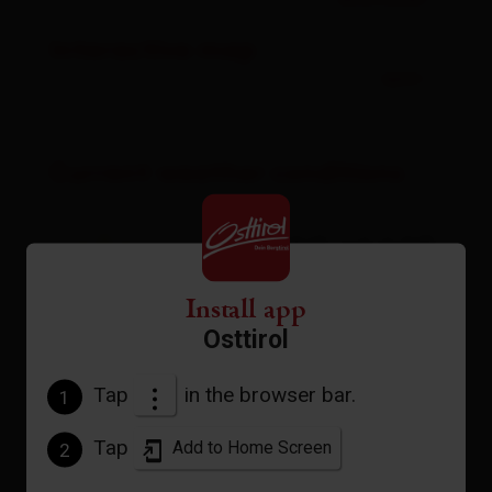
download
Interactive map
open
Current weather conditions
19°C/66°F
°C
Install app
Osttirol
to the forecast
Tap
in the browser bar.
1
Tap
Add to Home Screen
2