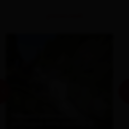
percorsi simili
Percorso panoramico
sull'acqua delle cascate di