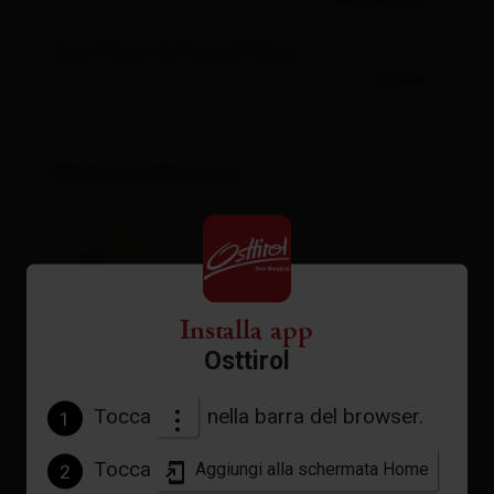
Download
Cartina interattiva
aperto
Meteo attuale
31°C °C
Installa app
Osttirol
vedi previsioni
Tocca
nella barra del browser.
1
Tocca
Aggiungi alla schermata Home
2