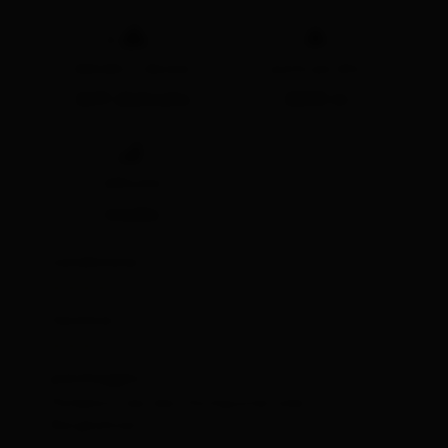
🔋
🞍
dislivello in discesa
punto piú alto
2611 dislivello
2800 m
🞽
difficoltà
medio
condizione:
🞙
🞙
🞙
🞙
🞙
tecnica:
🞙
🞙
🞙
🞙
🞙
parcheggio:
Parkplatz bei den Hochpustertaler
Bergbahnen