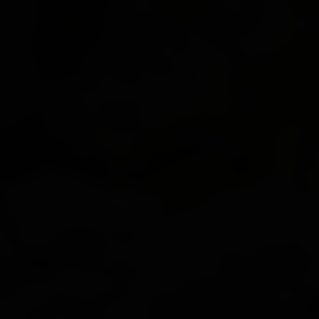
Sci alpinismo
Tutto su Arrampicate
Escursioni invernali
Altre attività
Guide alpine
Rifugi
Bollettino valanghe
Tutto su
Attività & Outdoor