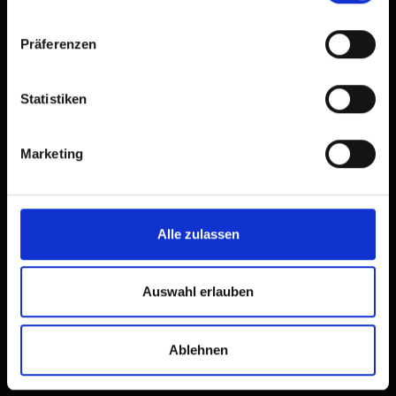
Präferenzen
Statistiken
Marketing
Alle zulassen
Vie ferrate dell' Osttirol
Auswahl erlauben
Ablehnen