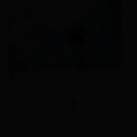
Pustertaler Höhenstraße
🔋
🞽
lunghezza
dislivello in
difficoltà
percorso
salita
29.5 km
1300 hm
difficile