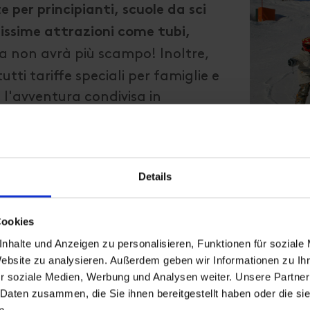
 per principianti, scuole da sci
issime attrazioni come tubi,
a non avrà più scampo! Inoltre,
ti tariffe speciali per famiglie e
l'avventura condivisa in
ali, quindi, tanto per gli adulti
 ferrovie di montagna, le scuole di
Details
ri criteri di qualità. Per la
 sciistiche sono annoverate tra i
Tirol Werbung
.
Cookies
nhalte und Anzeigen zu personalisieren, Funktionen für soziale
Website zu analysieren. Außerdem geben wir Informationen zu I
r soziale Medien, Werbung und Analysen weiter. Unsere Partner
 Daten zusammen, die Sie ihnen bereitgestellt haben oder die s
n.