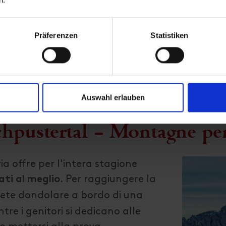
Präferenzen
Statistiken
Auswahl erlauben
hpustertal – Montagne pe
ria offre per l'intera stagione
. Per raggiungere la
ati
al meglio
ete dondolare a bordo di una
tre i genitori si dedicano alle