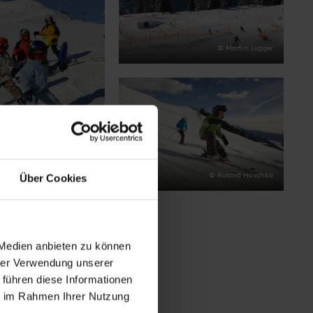
© Martin Lugger
© Sochor
© Roland Haschka
Über Cookies
 Medien anbieten zu können
hrer Verwendung unserer
 führen diese Informationen
ie im Rahmen Ihrer Nutzung