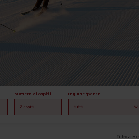
numero di ospiti
regione/paese
2
ospiti
tutti
Ti trovi in: