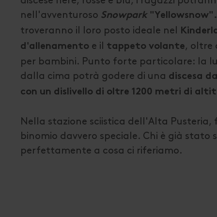
discese nere, rosse e blu, i ragazzi potran
nell'avventuroso
Snowpark
"Yellowsnow"
troveranno il loro posto ideale nel
Kinderl
e il
, oltre
d'allenamento
tappeto volante
per bambini. Punto forte particolare: la l
dalla cima potrà godere di una
discesa
da 
con un dislivello di oltre 1200 metri di alti
Nella stazione sciistica dell'Alta Pusteri
binomio davvero speciale. Chi è già stato 
perfettamente a cosa ci riferiamo.