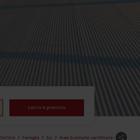
cerca e prenota
Osttirol
Famiglia
Sci
Aree Sciistiche certificate