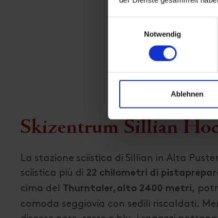
Einwilligungsauswahl
Notwendig
Ablehnen
Skizentrum Sillian Hoc
La stazione sciistica di Sillian in Alta Puste
sciistica più di
22 chilometri di pista
prepar
cima del
potr
Thurntaler,
alto 2400 metri,
comoda seggiovia con sedili riscaldati. Men