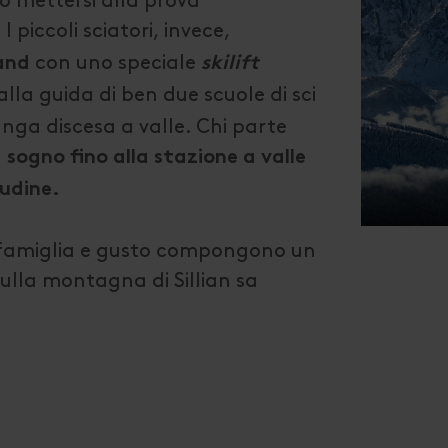
no mettersi alla prova
I piccoli sciatori, invece,
.
con uno speciale
and
skilift
 alla guida di ben due scuole di sci
unga discesa a valle. Chi parte
sogno fino alla stazione a valle
tudine.
a, famiglia e gusto compongono un
sulla montagna di Sillian sa