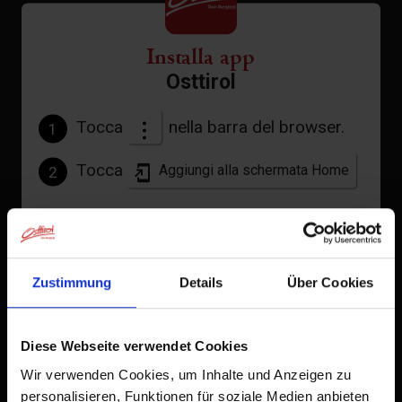
Installa app
Osttirol
Tocca
nella barra del browser.
1
Tocca
Aggiungi alla schermata Home
2
Un'icona verrà aggiunta alla tua schermata Home per
accedere rapidamente a questo sito web.
Già aggiunto alla schermata principale
Zustimmung
Details
Über Cookies
Diese Webseite verwendet Cookies
Wir verwenden Cookies, um Inhalte und Anzeigen zu
personalisieren, Funktionen für soziale Medien anbieten