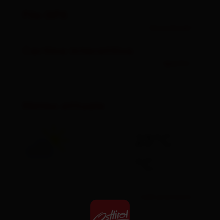
File GPX
Download
Cartina interattiva
aperto
Meteo attuale
23°C
°C
vedi previsioni