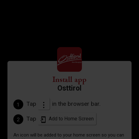
Install app
Osttirol
Tap
in the browser bar.
1
Tap
Add to Home Screen
2
An icon will be added to your home screen so you can