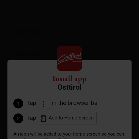
Pdf file
open
Gpx file
download
Interactive map
Install app
open
Osttirol
Tap
in the browser bar.
1
Current weather conditions
Tap
Add to Home Screen
2
28°C/82°F
An icon will be added to your home screen so you can