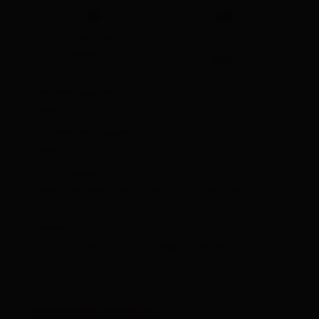
🞍
🞽
highest point
difficulty
1456 m
easy
starting point:
1456
destination point:
1436
best season:
JAN, FEB, MAR, APR, JUN, JUL, AUG, SEP,
OCT, DEC
route typ:
circuit
family tour
buggy-friendly tour
altitude profile