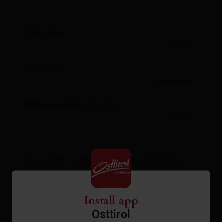
Pdf file
open
Gpx file
download
Interactive map
open
Current weather conditions
25°C/77°F
Install app
Osttirol
°C