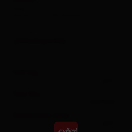
arrival
Stop
Matrei in Osttirol Mittelschule
altitude profile
Pdf file
open
Gpx file
download
Interactive map
open