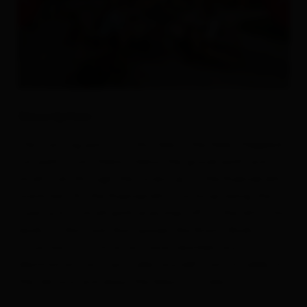
Description
The starting point for this hike is the Eden-Happeck
car park. From there, follow the gravel path and a
small trail through the forest up to the Kuenzeralm
snack bar. At the Kuenzeralm, continue along the
road until a small path branches off to the left. This
leads to the road that passes the Roatz Bodn
mountain hut. Once you have reached your
destination, you can make yourself comfortable on
the terrace and enjoy the beautiful view.