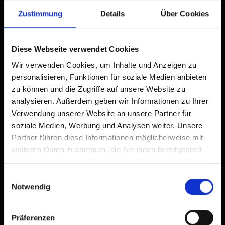
Zustimmung
Details
Über Cookies
Diese Webseite verwendet Cookies
Wir verwenden Cookies, um Inhalte und Anzeigen zu
personalisieren, Funktionen für soziale Medien anbieten
zu können und die Zugriffe auf unsere Website zu
analysieren. Außerdem geben wir Informationen zu Ihrer
Verwendung unserer Website an unsere Partner für
soziale Medien, Werbung und Analysen weiter. Unsere
Partner führen diese Informationen möglicherweise mit
weiteren Daten zusammen, die Sie ihnen bereitgestellt
haben oder die sie im Rahmen Ihrer Nutzung der Dienste
gesammelt haben.
Einwilligungsauswahl
Notwendig
Präferenzen