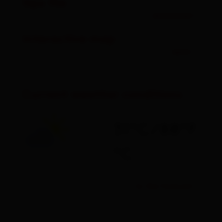
Gpx file
download
Interactive map
open
Current weather conditions
31°C/88°F
°C
to the forecast