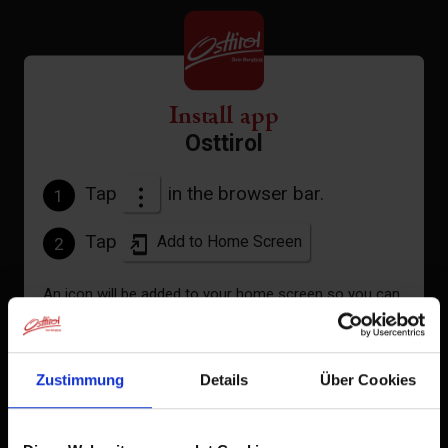
Install app
Osttirol
Tap
in the browser bar.
1
Tap
Add to Home Screen
2
An icon will be added to your home screen so you can
quickly access this website.
Already added to Home Screen
Zustimmung
Details
Über Cookies