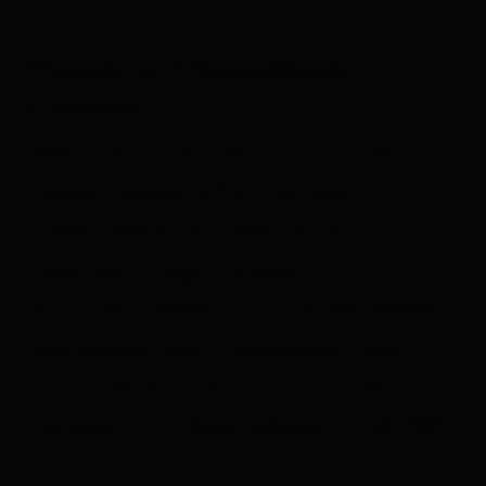
Hotels in Obertilliach,
Osttirol
We want to show you the
most beautiful hotels in
Obertilliach. Value for
money, high-class
accomodation and flexible
cancellation-policies are
included. Find and book
hotels in Obertilliach NOW!