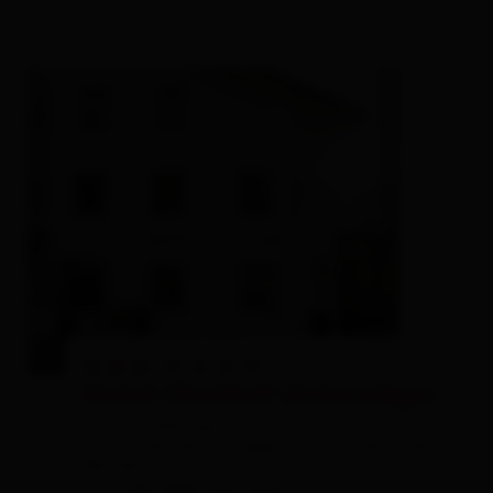
🞙
🞙
🞙
Hotel-Gasthof Unterwöger
hotel,
holiday apartment,
inn,
farm,
farmhouse,
Qualitätsgeprüfter barrierefreier
Betrieb