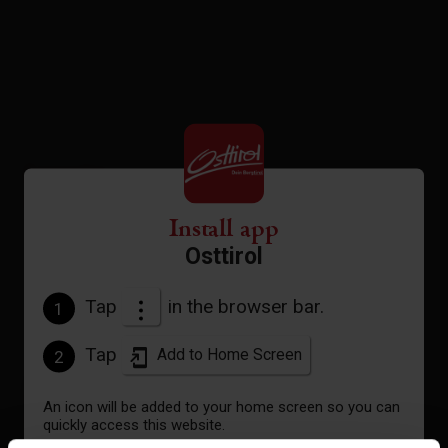
5
results
map
Sortierung
sorted by
Install app
Osttirol
Tap
in the browser bar.
1
Tap
Add to Home Screen
2
An icon will be added to your home screen so you can
quickly access this website.