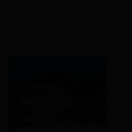
🜉
🐈
🏝
🍺
🌆
another visitors are looking at this
accomodation
excellent
98
220
rev.