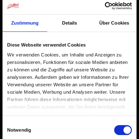
Already added to Home Screen
Zustimmung
Details
Über Cookies
Diese Webseite verwendet Cookies
Wir verwenden Cookies, um Inhalte und Anzeigen zu
🞙
🞙
🞙
🞙
personalisieren, Funktionen für soziale Medien anbieten
S
Almfamilyhotel Scherer
zu können und die Zugriffe auf unsere Website zu
analysieren. Außerdem geben wir Informationen zu Ihrer
hotel,
Quality approved accommodations for
Verwendung unserer Website an unsere Partner für
families
🜉
🐈
🏝
🍺
🌆
soziale Medien, Werbung und Analysen weiter. Unsere
Partner führen diese Informationen möglicherweise mit
excellent
weiteren Daten zusammen, die Sie ihnen bereitgestellt
100
176
rev.
haben oder die sie im Rahmen Ihrer Nutzung der Dienste
gesammelt haben.
Einwilligungsauswahl
Notwendig