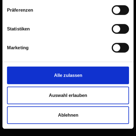
Präferenzen
Statistiken
Marketing
Alle zulassen
🞙
🞙
🞙
🞙
Alpenhotel Weiler
hotel,
Qualitätsgeprüfte Langlaufunterkunft
Auswahl erlauben
🜉
🐈
🏝
🍺
Ablehnen
excellent
98
82
rev.