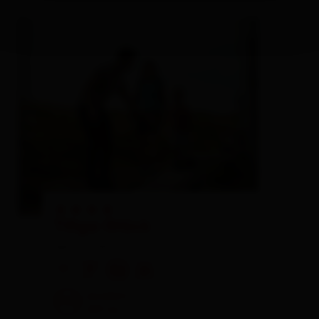
🞙
🞙
🞙
🞙
Tillga Glück
aparthotel
🜉
🐈
🏝
🍺
excellent
100
209
rev.