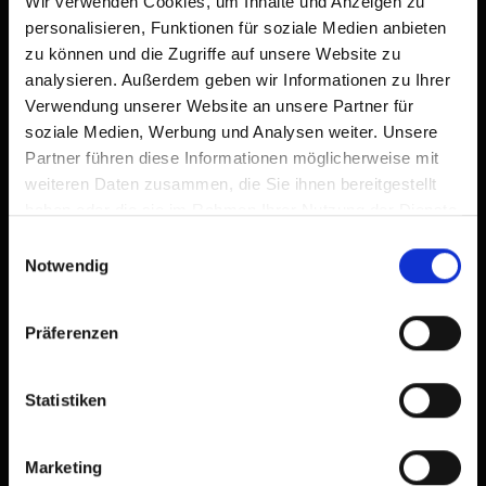
Wir verwenden Cookies, um Inhalte und Anzeigen zu
🜉
🐈
🏝
🍺
personalisieren, Funktionen für soziale Medien anbieten
zu können und die Zugriffe auf unsere Website zu
excellent
100
analysieren. Außerdem geben wir Informationen zu Ihrer
19
rev.
Verwendung unserer Website an unsere Partner für
soziale Medien, Werbung und Analysen weiter. Unsere
Partner führen diese Informationen möglicherweise mit
weiteren Daten zusammen, die Sie ihnen bereitgestellt
haben oder die sie im Rahmen Ihrer Nutzung der Dienste
gesammelt haben.
Einwilligungsauswahl
Notwendig
Präferenzen
Statistiken
Marketing