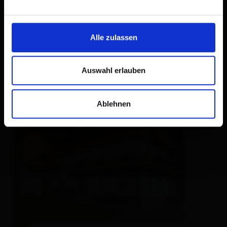
Bucherhof/Ferienwohnungen
holiday apartment,
farm, farmhouse
🐈
🍺
Alle zulassen
excellent
98
19
rev.
Auswahl erlauben
Ablehnen