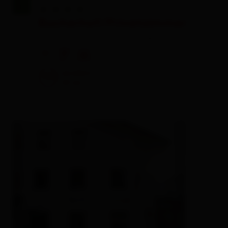
Bucherhof/Privatzimmer
private rooms,
farm, farmhouse
🜉
🐈
🍺
excellent
98
20
rev.