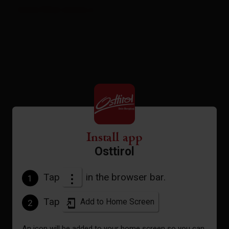
more filter otions
Install app
25
results
Osttirol
map
Sortierung
sorted by
Tap
in the browser bar.
1
Tap
Add to Home Screen
2
An icon will be added to your home screen so you can