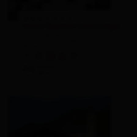
🞙
🞙
🞙
Hotel-Gasthof Unterwöger
hotel,
holiday apartment,
inn,
farm,
farmhouse,
Qualitätsgeprüfter barrierefreier
Betrieb
🜉
🐈
🏝
🍺
🌆
excellent
98
220
rev.