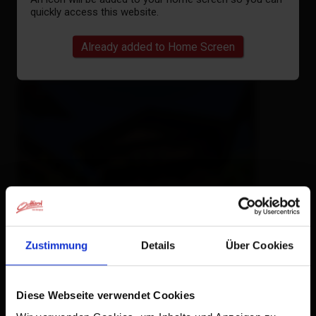
quickly access this website.
Already added to Home Screen
Zustimmung
Details
Über Cookies
Apartments Annewanter
Diese Webseite verwendet Cookies
holiday apartment,
farm, farmhouse