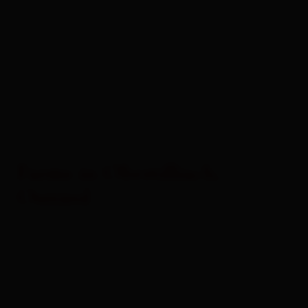
Farms in Obertilliach,
Osttirol