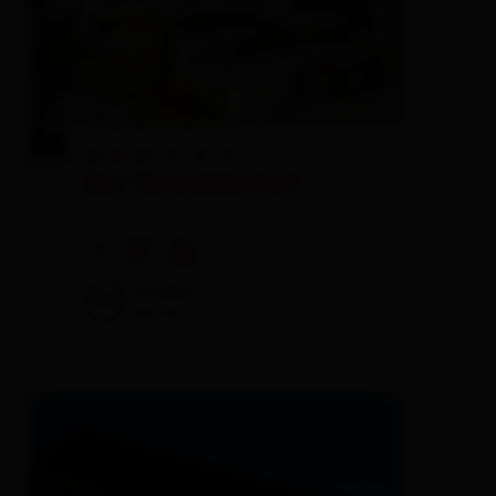
🞙
🞙
🞙
Der Oswalderhof
pension,
farm, farmhouse
🜉
🐈
🍺
excellent
96
64
rev.