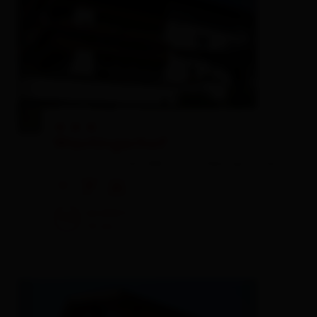
🞙
🞙
🞙
Wastingerhof
farm, farmhouse,
b&b inn,
holiday apartment
🜉
🐈
🍺
excellent
98
14
rev.