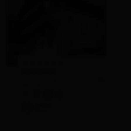
Naflerhof
farm, farmhouse,
private rooms,
holiday
apartment
🜉
🐈
🏝
🍺
excellent
98
43
rev.