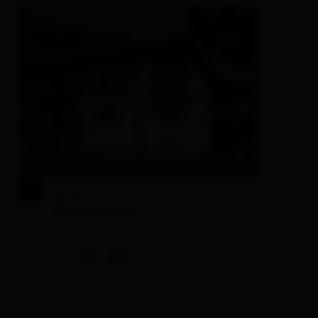
🞙
🞙
Weilerhof
holiday apartment,
farm, farmhouse
🜉
🐈
🍺