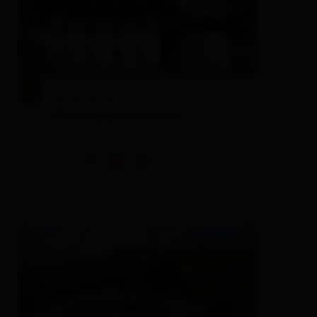
Kleinbacherhof
holiday apartment,
farm, farmhouse
🜉
🐈
🏝
🍺