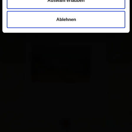
Auswahl erlauben
Ablehnen
×
Tennisplätze St. Jakob
i.D.
Unterrotte 75
9963 St. Jakob in
Defereggen
Plan a route