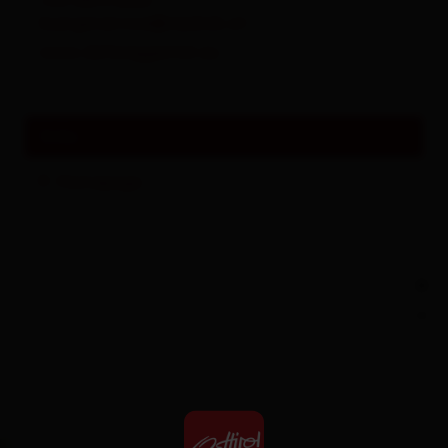
+43 4873 6320
buergerservice@stjakob.at
www.defereggental.eu
links
Homepage
+
−