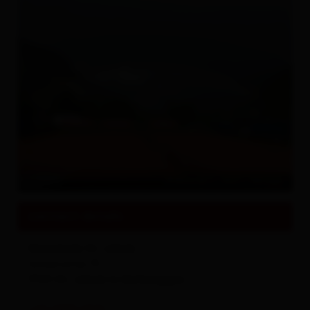
All about
Events & Culture
© Gemeinde St. Jakob in Defereggen
contact details
Gemeinde St. Jakob
Unterrotte 75
9963
St. Jakob in Defereggen