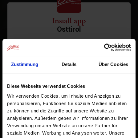
Install app
Osttirol
Tap
in the browser bar.
1
Tap
Add to Home Screen
2
Zustimmung
Details
Über Cookies
An icon will be added to your home screen so you can
quickly access this website.
Diese Webseite verwendet Cookies
Wir verwenden Cookies, um Inhalte und Anzeigen zu
Already added to Home Screen
personalisieren, Funktionen für soziale Medien anbieten
zu können und die Zugriffe auf unsere Website zu
analysieren. Außerdem geben wir Informationen zu Ihrer
Verwendung unserer Website an unsere Partner für
soziale Medien, Werbung und Analysen weiter. Unsere