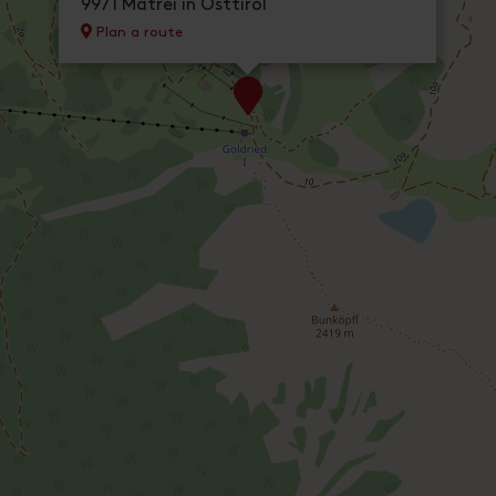
9971 Matrei in Osttirol
Plan a route