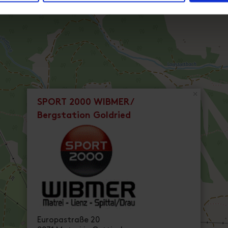
×
SPORT 2000 WIBMER/
Bergstation Goldried
Europastraße 20