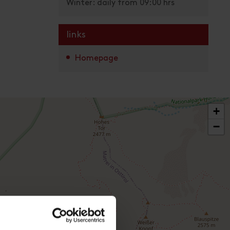
Winter: daily from 09:00 hrs
links
Homepage
+
−