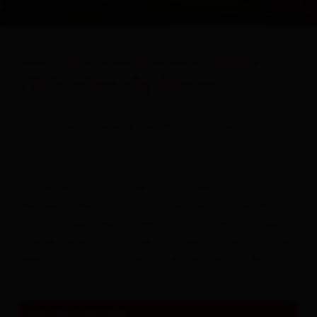
+ 1
All about
Events & Culture
© Obkircher
Schnapsbrennerei Familie
Obkircher vlg. Binter
farm shop/schnapps distillery
spirits
The Binterhof is located, surrounded by orchards, in
the sunny village of Virgen. The schnapps distillery
has been operated on the farm for about 50 years.
Already several times the schnapps of Dipl. Ing. Elke
Obkircher were awarded at the Destillata. Many
also received the "Tiroler Landesprämierung".
contact details