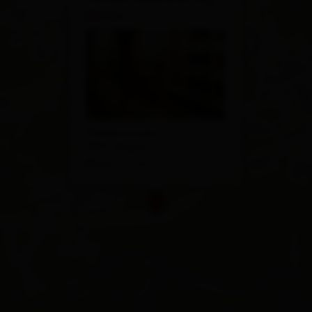
Binter
Niedermauern 5
9972 Virgen
Plan a route