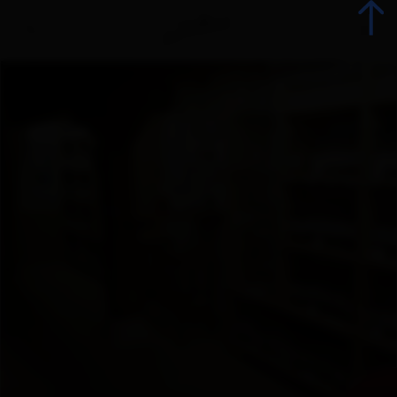
Back
All events
Top Events
Culinary delights
Advent
Sightseeing and places of interest