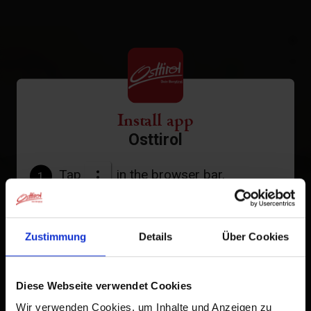
+
−
Install app
Osttirol
Tap
in the browser bar.
1
Tap
Add to Home Screen
2
Zustimmung
Details
Über Cookies
An icon will be added to your home screen so you can
quickly access this website.
Diese Webseite verwendet Cookies
Already added to Home Screen
Wir verwenden Cookies, um Inhalte und Anzeigen zu