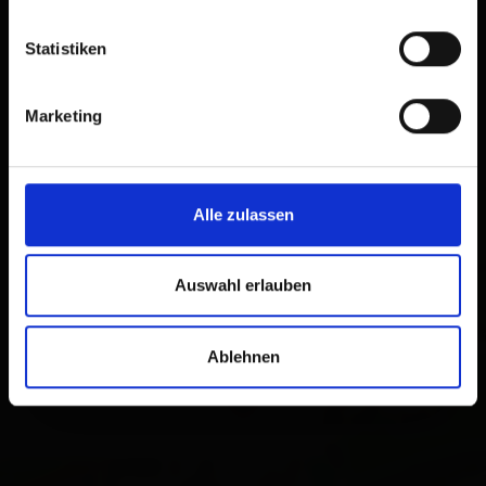
Statistiken
Marketing
×
Karl Assmayr - Praxis
Alle zulassen
für Physiotherapie
Hibler Moos 212
Auswahl erlauben
9920 Sillian
Plan a route
Ablehnen