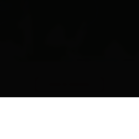
Leaflet
| Map data ©
OpenStreetMap
contributors
back to overview