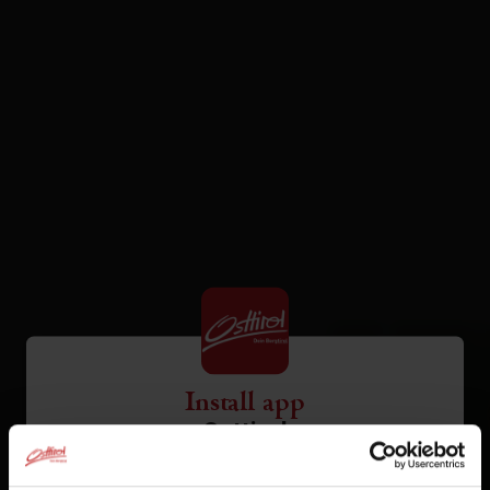
Install app
Osttirol
Tap
in the browser bar.
1