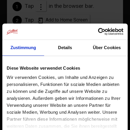
Tap
in the browser bar.
1
links
Tap
Add to Home Screen
2
Homepage
An icon will be added to your home screen so you can
quickly access this website.
Zustimmung
Details
Über Cookies
Already added to Home Screen
+
−
Diese Webseite verwendet Cookies
Wir verwenden Cookies, um Inhalte und Anzeigen zu
personalisieren, Funktionen für soziale Medien anbieten
zu können und die Zugriffe auf unsere Website zu
analysieren. Außerdem geben wir Informationen zu Ihrer
Verwendung unserer Website an unsere Partner für
soziale Medien, Werbung und Analysen weiter. Unsere
Partner führen diese Informationen möglicherweise mit
weiteren Daten zusammen, die Sie ihnen bereitgestellt