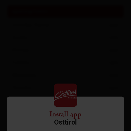
opening hours
Saturday
(heute)
open
Sunday
open
Monday
open
Tuesday
open
Wednesday
open
Thursday
open
Friday
open
Install app
Warm kitchen:
Osttirol
11.00 - 20.00