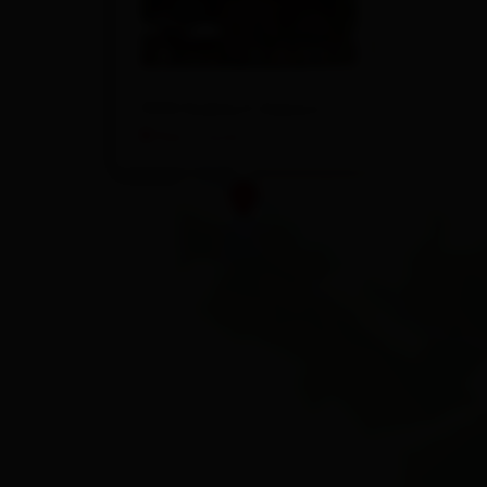
9990 Nußdorf-Debant
Plan a route