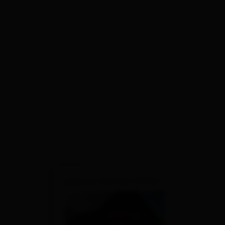
×
Lienzer Hütte 1.977m