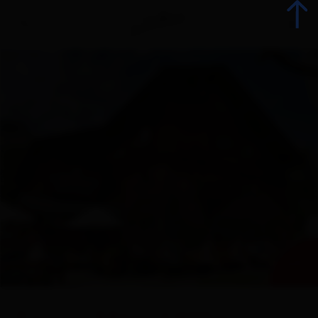
Back
All events
Top Events
Culinary delights
Advent
+ 1
Sightseeing and places of interest