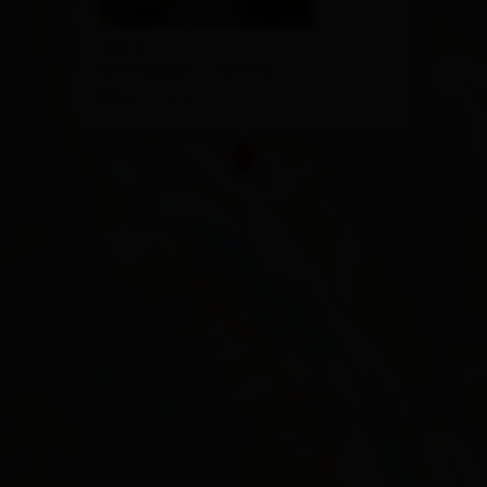
Feld 10
9971 Matrei in Osttirol
Plan a route