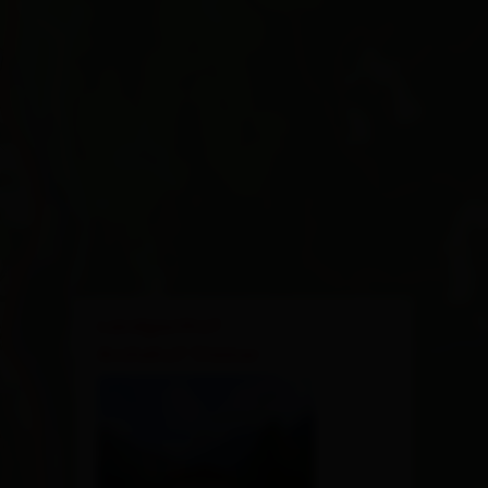
×
Landgasthof
Archehof Steiner