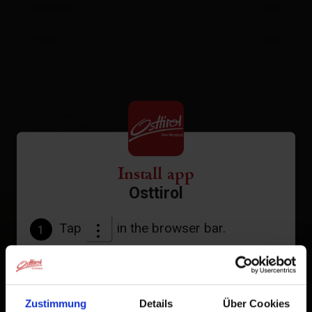
Thursday
open
Friday
open
Saturday
open
Meals are served:
11.30 - 14.00 and 17.30 - 20.30
Install app
Osttirol
+
−
Tap
in the browser bar.
1
Tap
Add to Home Screen
2
An icon will be added to your home screen so you can
Zustimmung
Details
Über Cookies
quickly access this website.