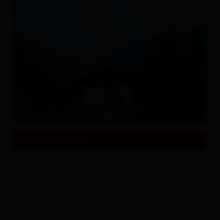
All about
Events & Culture
contact details
Landgasthof Archehof Steiner
Feld 10
9971
Matrei in Osttirol
+43 4872 5231
+43 650 452 91 65