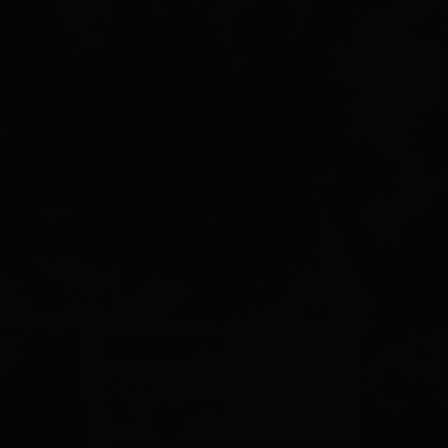
×
Kohlplatzl***
Dorf 21
9961 Hopfgarten in
Defereggen