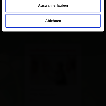
Auswahl erlauben
Ablehnen
×
Hofladen Gasslerspeck
Nikolsdorf 33
9782 Nikolsdorf
Plan a route