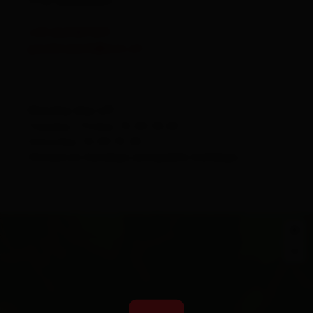
9782
Nikolsdorf
+43 6641817819
gasslerspeck@aon.at
Monday day off
Tuesday - Friday: 13.00-18.00
Saturday: 10.00-15.00
Closed on Sundays and public holidays
+
−