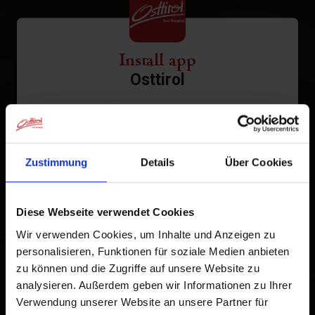
Install app
Osttirol
Tap
in the browser bar.
1
Tap
Add to Home Screen
2
Zustimmung
Details
Über Cookies
An icon will be added to your home screen so you can
quickly access this website.
Diese Webseite verwendet Cookies
Already added to Home Screen
Wir verwenden Cookies, um Inhalte und Anzeigen zu
personalisieren, Funktionen für soziale Medien anbieten
zu können und die Zugriffe auf unsere Website zu
analysieren. Außerdem geben wir Informationen zu Ihrer
Verwendung unserer Website an unsere Partner für