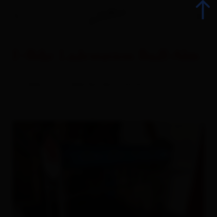
E-Bike Ladestation Badl-Alm
Back
e-bike
E-bike battery station
All events
Top Events
Culinary delights
Advent
Sightseeing and places of interest