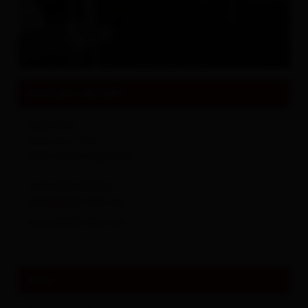
All about
Events & Culture
contact details
Badl-Alm
Kalkstein 160a
9932
Innervillgraten
+43 4843 20026
info@badl-alm.at
www.badl-alm.at/
links