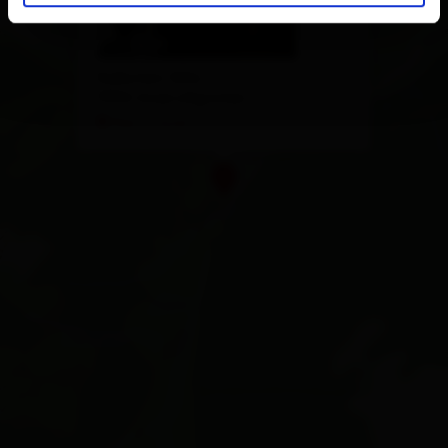
Kalkstein 160a
9932 Innervillgraten
Plan a route