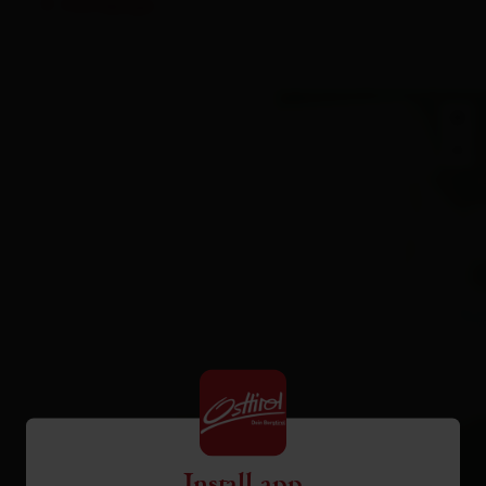
Homepage
+
−
Install app