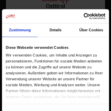
Osttirol
Tap
in the browser bar.
1
Tap
Zustimmung
Details
Über Cookies
Add to Home Screen
2
An icon will be added to your home screen so you can
Diese Webseite verwendet Cookies
quickly access this website.
Wir verwenden Cookies, um Inhalte und Anzeigen zu
Already added to Home Screen
personalisieren, Funktionen für soziale Medien anbieten
zu können und die Zugriffe auf unsere Website zu
analysieren. Außerdem geben wir Informationen zu Ihrer
Verwendung unserer Website an unsere Partner für
soziale Medien, Werbung und Analysen weiter. Unsere
Partner führen diese Informationen möglicherweise mit
weiteren Daten zusammen, die Sie ihnen bereitgestellt
haben oder die sie im Rahmen Ihrer Nutzung der Dienste
gesammelt haben.
Einwilligungsauswahl