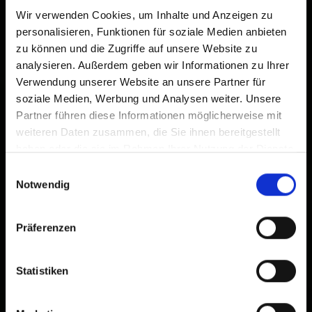
An icon will be added to your home screen so you can
Wir verwenden Cookies, um Inhalte und Anzeigen zu
quickly access this website.
personalisieren, Funktionen für soziale Medien anbieten
zu können und die Zugriffe auf unsere Website zu
Already added to Home Screen
analysieren. Außerdem geben wir Informationen zu Ihrer
Verwendung unserer Website an unsere Partner für
soziale Medien, Werbung und Analysen weiter. Unsere
Partner führen diese Informationen möglicherweise mit
weiteren Daten zusammen, die Sie ihnen bereitgestellt
haben oder die sie im Rahmen Ihrer Nutzung der Dienste
gesammelt haben.
Einwilligungsauswahl
Notwendig
×
Präferenzen
Kinderspielplatz bei
der Alzenbrunnhütte
Statistiken
Bruggen
9962 St. Veit in
Defereggen