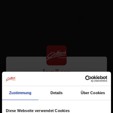
Install app
Osttirol
Tap
in the browser bar.
1
Zustimmung
Details
Über Cookies
Tap
Add to Home Screen
2
Diese Webseite verwendet Cookies