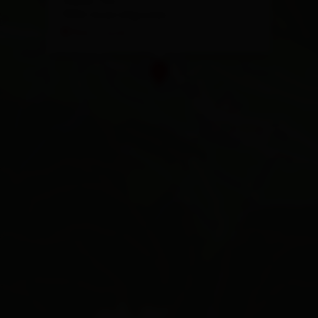
Gasse 70a
9932 Innervillgraten
Plan a route