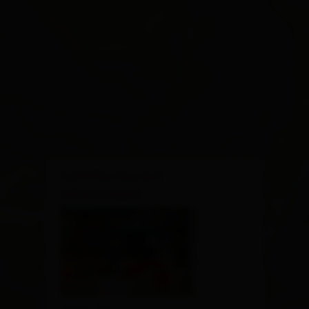
×
Café Restaurant
Alfonsstüberl