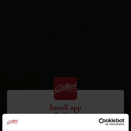
Install app
Osttirol
Tap
in the browser bar.
1