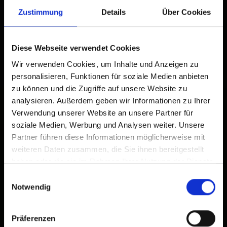
Zustimmung
Details
Über Cookies
Tap
Add to Home Screen
2
Diese Webseite verwendet Cookies
An icon will be added to your home screen so you can
quickly access this website.
Wir verwenden Cookies, um Inhalte und Anzeigen zu
personalisieren, Funktionen für soziale Medien anbieten
Already added to Home Screen
zu können und die Zugriffe auf unsere Website zu
analysieren. Außerdem geben wir Informationen zu Ihrer
Verwendung unserer Website an unsere Partner für
soziale Medien, Werbung und Analysen weiter. Unsere
Partner führen diese Informationen möglicherweise mit
weiteren Daten zusammen, die Sie ihnen bereitgestellt
haben oder die sie im Rahmen Ihrer Nutzung der Dienste
gesammelt haben.
Einwilligungsauswahl
Notwendig
Präferenzen