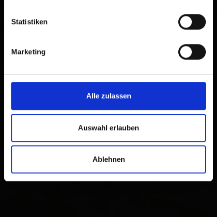
Statistiken
Marketing
Alle zulassen
×
Kunstschmiede Steidl
Gasse 76
Auswahl erlauben
9932 Innervillgraten
Plan a route
Ablehnen