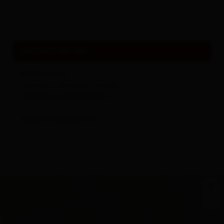
All about
Events & Culture
contact details
ADEG Kofler
Hermann Gmeiner-Straße 3
9990
Nussdorf/Debant
(0043) 0485262738
+
−