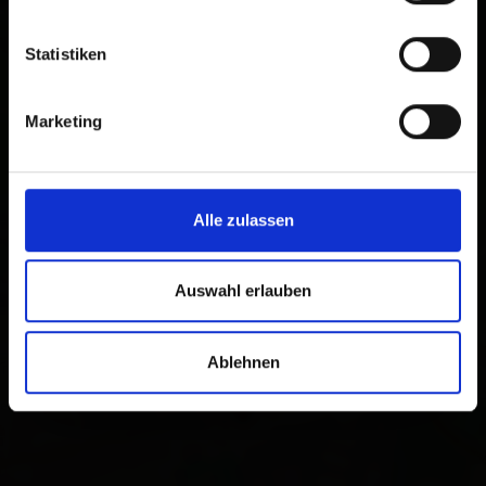
Statistiken
×
ADEG Kofler
Marketing
Alle zulassen
Hermann Gmeiner-Straße
Auswahl erlauben
3
9990 Nussdorf/Debant
Plan a route
Ablehnen