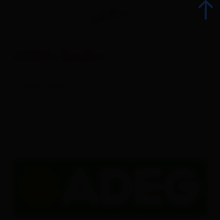
ADEG Kofler
Back
supermarket
All events
Top Events
Culinary delights
Advent
Sightseeing and places of interest