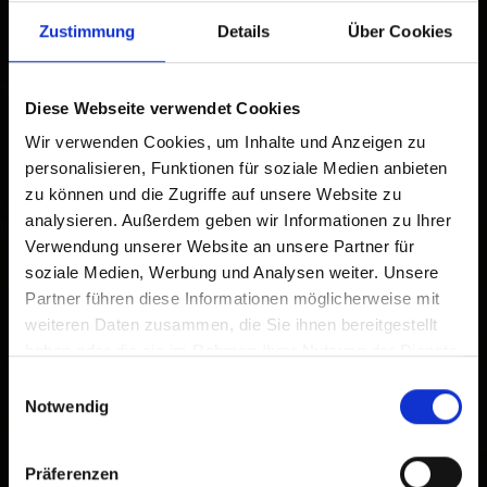
Tap
in the browser bar.
1
Zustimmung
Details
Über Cookies
Tap
Add to Home Screen
2
Diese Webseite verwendet Cookies
An icon will be added to your home screen so you can
quickly access this website.
Wir verwenden Cookies, um Inhalte und Anzeigen zu
personalisieren, Funktionen für soziale Medien anbieten
Already added to Home Screen
zu können und die Zugriffe auf unsere Website zu
analysieren. Außerdem geben wir Informationen zu Ihrer
Verwendung unserer Website an unsere Partner für
soziale Medien, Werbung und Analysen weiter. Unsere
Partner führen diese Informationen möglicherweise mit
weiteren Daten zusammen, die Sie ihnen bereitgestellt
haben oder die sie im Rahmen Ihrer Nutzung der Dienste
gesammelt haben.
Einwilligungsauswahl
Notwendig
Präferenzen