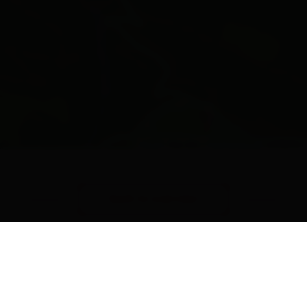
Leaflet
| Map data ©
OpenStreetMap
contributors
back to overview