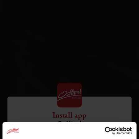
Install app
Osttirol