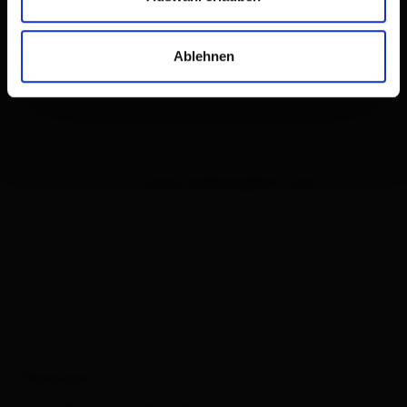
Ablehnen
Source:
www.meteoexperts.com
Forecast: