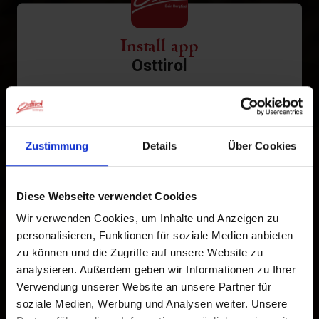
Install app
Osttirol
Tap
in the browser bar.
1
Tap
Add to Home Screen
2
Zustimmung
Details
Über Cookies
An icon will be added to your home screen so you can
quickly access this website.
Diese Webseite verwendet Cookies
Wir verwenden Cookies, um Inhalte und Anzeigen zu
Already added to Home Screen
personalisieren, Funktionen für soziale Medien anbieten
zu können und die Zugriffe auf unsere Website zu
analysieren. Außerdem geben wir Informationen zu Ihrer
Verwendung unserer Website an unsere Partner für
soziale Medien, Werbung und Analysen weiter. Unsere