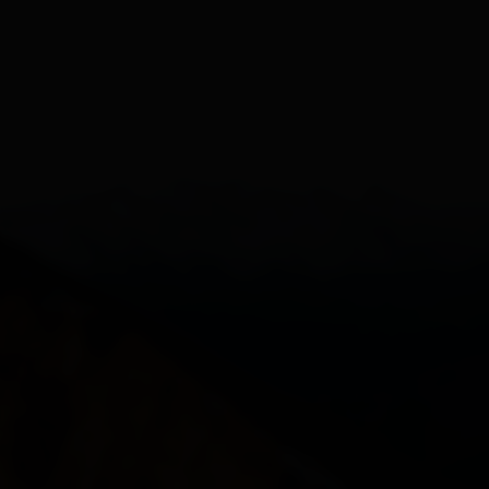
Campsites
Welcome Card
Free use of the public transport
Osttirol Card
Trail tickets
Holiday with a dog
Helpful hints for your summer holiday
Helpful hints for your winter holiday
All about
Book a vacation