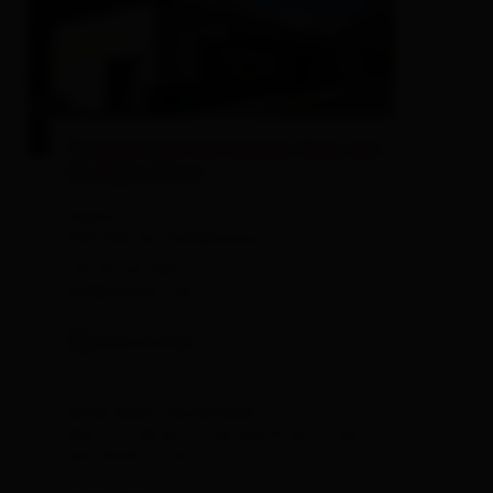
© Eva Oberhauser
Tourismusinformation Kals am
Großglockner
Ködnitz 7
9981 Kals am Großglockner
+43 50 212 540
kals@osttirol.com
Link zur Karte von: Tourismusinformation
show on map
29.06.2026 - 06.09.2026:
Mon - Fri: 08.00 - 12.00 and 14.00 - 17.00
Sat: 09.00 - 12.00