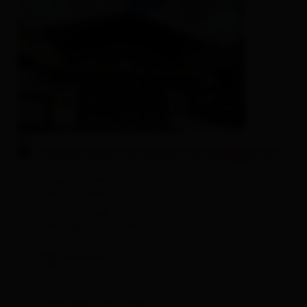
© Magdalena Innerhofer
Tourismusinformation Defereggental
Unterrotte 44
9963 St. Jakob i. D.
+43 50 212 600
defereggental@osttirol.com
Link zur Karte von: Tourismusinformatio
show on map
29.06.2026 - 06.09.2026