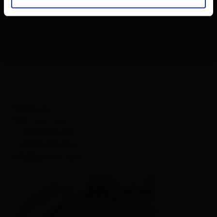
Mühlgasse 11
9900 Lienz, Austria
T.
+43 50 212 212
F.
+43 50 212 212 2
info@osttirol.com