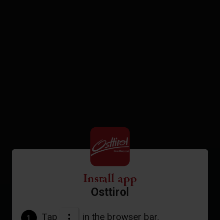
Install app
Osttirol
Tap
in the browser bar.
1