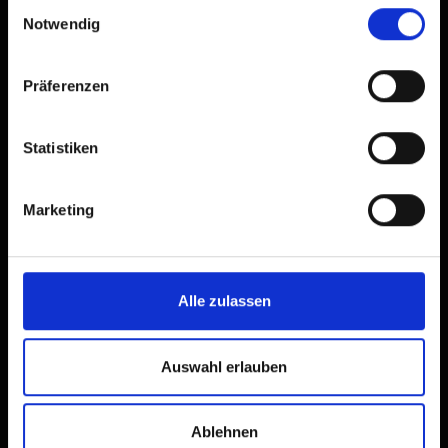
Einwilligungsauswahl
Notwendig
First name*
Präferenzen
Last name*
Statistiken
Email*
Marketing
Phone (for further questions)
Alle zulassen
Auswahl erlauben
Message
Ablehnen