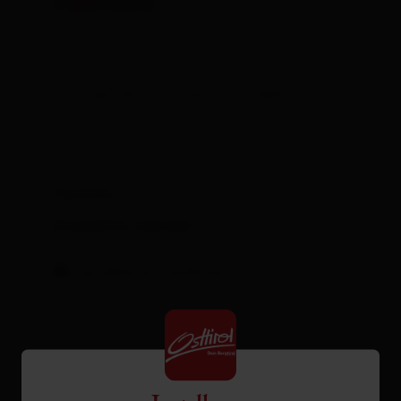
2 bed rooms
| Assignment: 2 - 4 persons | Bedrooms: 2
Facilities
Availability calendar
cancellation conditions