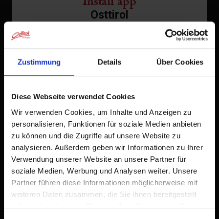
Install app
Osttirol
Facilities
Tap
in the browser bar.
1
Tap
Zustimmung
Details
Über Cookies
Add to Home Screen
2
An icon will be added to your home screen so you can
Diese Webseite verwendet Cookies
quickly access this website.
Inquiry without obligation
Wir verwenden Cookies, um Inhalte und Anzeigen zu
Already added to Home Screen
personalisieren, Funktionen für soziale Medien anbieten
zu können und die Zugriffe auf unsere Website zu
arrival*
analysieren. Außerdem geben wir Informationen zu Ihrer
Verwendung unserer Website an unsere Partner für
soziale Medien, Werbung und Analysen weiter. Unsere
departure*
Partner führen diese Informationen möglicherweise mit
weiteren Daten zusammen, die Sie ihnen bereitgestellt
haben oder die sie im Rahmen Ihrer Nutzung der Dienste
gesammelt haben.