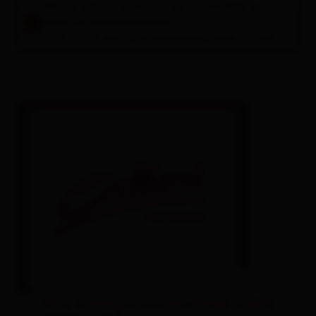
Please select a period in the search field above to
Campsites
book an accommodation.
A list of all available accommodations follows.
Welcome Card
Free use of the public transport
Osttirol Card
Trail tickets
Holiday with a dog
Helpful hints for your summer holiday
Helpful hints for your winter holiday
All about
Book a vacation
Hut, running hot/cold water, toilet,