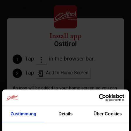
comfortable apartment with two separate
bedrooms, shower / WC. Large living room
with sofa bed and satellite TV, terrace and
beautiful garden with barbecue.
Install app
Osttirol
Facilities
Availability calendar
Tap
in the browser bar.
1
cancellation conditions
Tap
Add to Home Screen
2
An icon will be added to your home screen so you can
quickly access this website.
Already added to Home Screen
Zustimmung
Details
Über Cookies
+
−