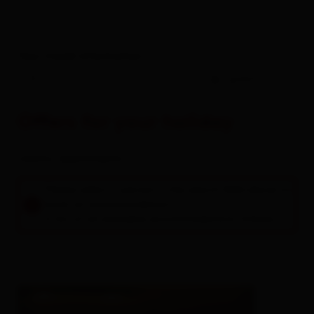
Your travel information
-
guests
Offers for your holiday
rooms / apartments
Please select a period in the search field above to
book an accommodation.
A list of all available accommodations follows.