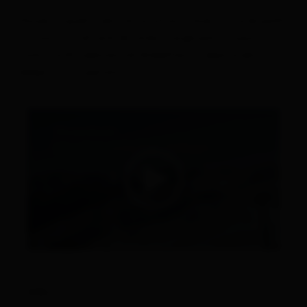
Campsites
House in quiet, central location, close to cycle path,
x-country trail and ski-area. Large patio, luxury
Welcome Card
rooms with substantial breakfast. 1 apartment
sleeps 4 to 6 persons.
Free use of the public transport
Osttirol Card
Trail tickets
Holiday with a dog
Helpful hints for your summer holiday
Helpful hints for your winter holiday
All about
Book a vacation
links