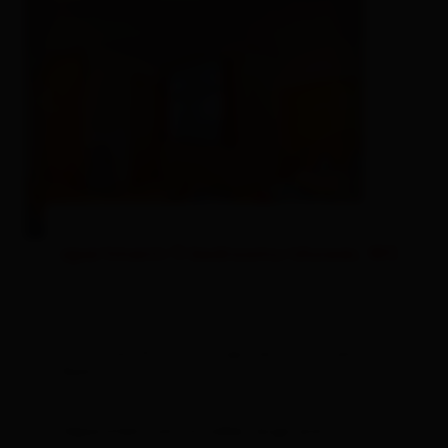
apartment/3 bedrooms/shower, WC
room size: 65 m² | Assignment: 4 - 6 persons |
Bedrooms: 2
Separated Comfortable, large and