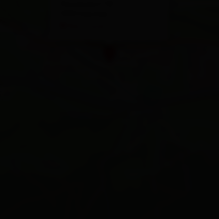
Panzendorf 58
9919 Heinfels
Plan a route