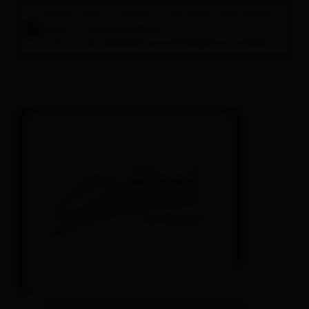
Please select a period in the search field above to
book an accommodation.
A list of all available accommodations follows.
apartment/2 bedrooms/shower,