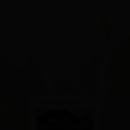
×
Außermarinerhof