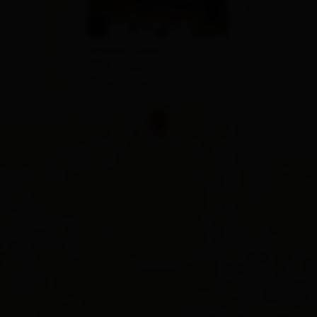
Göriach-Marin 4
9972 Virgen
Plan a route