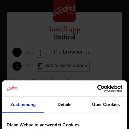
+
−
Install app
Osttirol
Tap
in the browser bar.
1
Tap
Add to Home Screen
2
An icon will be added to your home screen so you can
quickly access this website.
Already added to Home Screen
Zustimmung
Details
Über Cookies
Diese Webseite verwendet Cookies