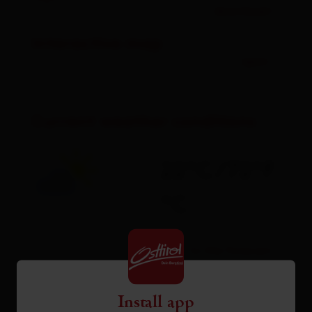
download
Interactive map
open
Current weather conditions
22°C/72°F
°C
to the forecast
Install app